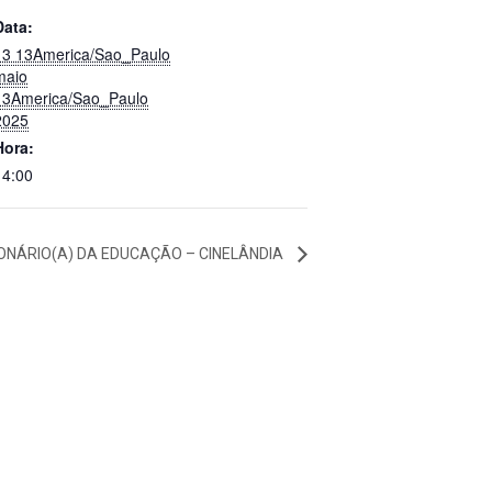
Data:
13 13America/Sao_Paulo
maio
13America/Sao_Paulo
2025
Hora:
14:00
IONÁRIO(A) DA EDUCAÇÃO – CINELÂNDIA