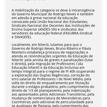
A mobilização da categoria se deve à intransigência
do Governo Municipal de Rodrigo Neves e também
em adesão à greve nacional da educação
convocada pela União Nacional dos Estudantes,
Sindicato Nacional dos Docentes das Instituições de
Ensino Superior (ANDES-SN) e sindicatos dos
servidores da educação federal (FASUBRA-Sindical
e SINASEFE).
Localmente, em Niterói, lutamos para que o
Governo de Rodrigo Neves, Bruno Ribeiro e Flávia
Monteiro estabeleça processo de negociações e
atenda as reivindicações urgentes da Educação de
Niterói: pela anistia de greves e paralisações (lutar
é direito), pela migração de Professores I (da
Educação Infantil e da Educação Inclusiva em
tempo integral) para o regime de PI 40h (superando
a exploração das Duplas Regências), correção do
erro salarial de Professores I de Nível Médio, pela
volta do direito de enquadramento por titulação
durante o estágio probatório, pelo cumprimento do
direito de 1/3 de planejamento, pela indenização
aos aposentados pelos Adicionais Transitórios, pela
mudança de nomenclatura de Merendeiras para
Cozinheiras, pelo adicional de periculosidade para
os Auxiliares de Portaria, pelo cumprimento dos