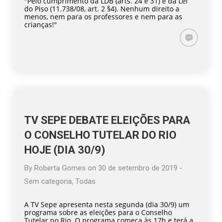
"Pelo cumprimento da LDB (arts. 24 e 31) e da Lei
do Piso (11.738/08, art. 2 §4). Nenhum direito a
menos, nem para os professores e nem para as
crianças!"
TV SEPE DEBATE ELEIÇÕES PARA
O CONSELHO TUTELAR DO RIO
HOJE (DIA 30/9)
By
Roberta Gomes
on
30 de setembro de 2019
-
Sem categoria
,
Todas
A TV Sepe apresenta nesta segunda (dia 30/9) um
programa sobre as eleições para o Conselho
Tutelar no Rio. O programa começa às 17h e terá a