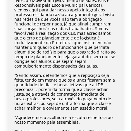
"Nós, do MovEM-Rio (Movimento de Mães, Pais e
Responsáveis pela Escola Municipal Carioca),
viemos aqui para dar nosso apoio integral aos
professores, dando razão ao argumento geral visto
nas redes de que vocês não tem a obrigação
funcional de repor nada, já que afinal cumpriram
suas cargas horárias e dias trabalhados. Somos
favoráveis à realização dos CEs, mas acreditamos
que o erro de planejamento e de logística é
exclusivamente da Prefeitura, que insiste em não
manter um quadro de funcionários que permita
algum tipo de rodízio para que o sagrado direito ao
tempo de planejamento seja garantido, sem que se
obrigue aos alunos que sejam sejam
compulsoriamente dispensados das aulas.
"Sendo assim, defendemos que a reposição seja
feita, tendo em mente que os alunos ficaram sem a
quantidade de dias e horas letivas que a LDB
preconiza -, porém da forma que a classe achar
justa, seja através da contratação imediata de
novos professores, seja através do pagamento de
horas extras, ou seja de outra forma que a classe
achar melhor, e obviamente sem assédio moral.
"Agradecemos a acolhida e a escuta respeitosa ao
nosso momento pela assembleia.