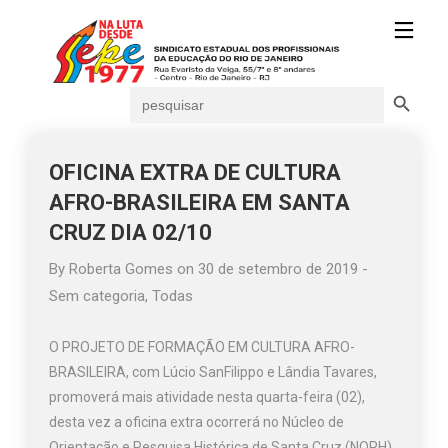
Search Button
Search
for:
OFICINA EXTRA DE CULTURA
AFRO-BRASILEIRA EM SANTA
CRUZ DIA 02/10
By
Roberta Gomes
on
30 de setembro de 2019
-
Sem categoria
,
Todas
O PROJETO DE FORMAÇÃO EM CULTURA AFRO-
BRASILEIRA, com Lúcio SanFilippo e Lândia Tavares,
promoverá mais atividade nesta quarta-feira (02),
desta vez a oficina extra ocorrerá no Núcleo de
Orientação e Pesquisa Histórica de Santa Cruz (NOPH)