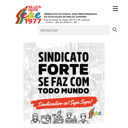
Search Button
Search
for: