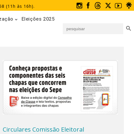
58 (11h às 16h).
ização
Eleições 2025
Search But
Search
for:
Circulares Comissão Eleitoral