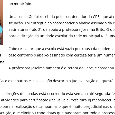
no município.
Uma comissão foi recebida pelo coordenador da CRE, que afir
situação. Foi entregue ao coordenador o abaixo assinado da
assinaturas (foto 2), de apoio à professora Joselma Brito. O 
para a direção da unidade escolar da rede municipal RJ é um
Cabe ressaltar que a escola está vazia por causa da epidemia
caso contrário o abaixo-assinado com certeza teria um núme
a
lma
A professora Joselma também é diretora do Sepe, e coordena a
 Pace e de outras escolas e não descarta a judicialização da questão
s direções de escolas está ocorrendo esta semana até segunda-fei
atividades para certificação (inclusive a Prefeitura RJ reconheceu
po para a realização de campanha, o que é muito prejudicial nas 
scrição, que eliminou candidatas que passaram por todo o processo