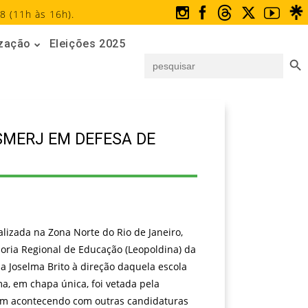
8 (11h às 16h).
ização
Eleições 2025
Search But
Search
for:
SMERJ EM DEFESA DE
alizada na Zona Norte do Rio de Janeiro,
doria Regional de Educação (Leopoldina) da
a Joselma Brito à direção daquela escola
ma, em chapa única, foi vetada pela
em acontecendo com outras candidaturas