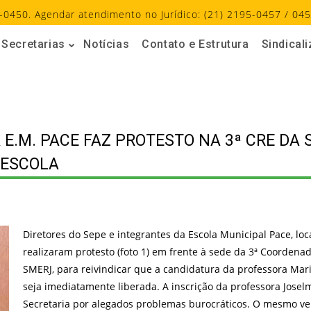
-0450. Agendar atendimento no Jurídico: (21) 2195-0457 / 045
Secretarias
Notícias
Contato e Estrutura
Sindical
E.M. PACE FAZ PROTESTO NA 3ª CRE DA 
 ESCOLA
Diretores do Sepe e integrantes da Escola Municipal Pace, loc
realizaram protesto (foto 1) em frente à sede da 3ª Coordena
SMERJ, para reivindicar que a candidatura da professora Mari
seja imediatamente liberada. A inscrição da professora Josel
Secretaria por alegados problemas burocráticos. O mesmo v