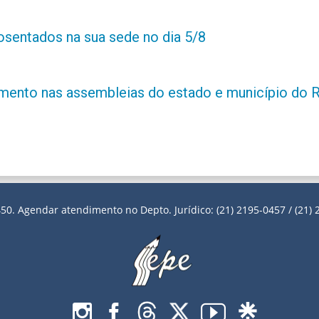
posentados na sua sede no dia 5/8
amento nas assembleias do estado e município do 
50. Agendar atendimento no Depto. Jurídico: (21) 2195-0457 / (21) 