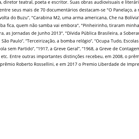
 diretor teatral, poeta e escritor. Suas obras audiovisuais e lite
entre seus mais de 70 documentários destacam-se "O Panelaço, a re
evolta do Buzu”, "Carabina M2, uma arma americana, Che na Bolívia
ba fica, quem não samba vai embora", "Pinheirinho, tiraram minha
ra, as Jornadas de Junho 2013", "Dívida Pública Brasileira, a Sober
m São Paulo”, “Terceirização, a bomba relógio”, “Ocupa Tudo, Esco
cola sem Partido”, “1917, a Greve Geral”, “1968, a Greve de Contag
, etc. Entre outras importantes distinções recebeu, em 2008, o pr
, o prêmio Roberto Rossellini, e em 2017 o Premio Liberdade de Imp