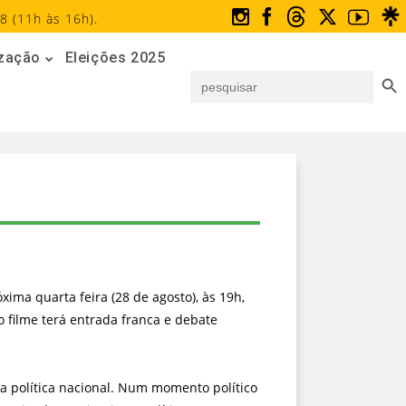
8 (11h às 16h).
ização
Eleições 2025
Search But
Search
for:
xima quarta feira (28 de agosto), às 19h,
do filme terá entrada franca e debate
a política nacional. Num momento político