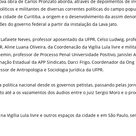
va obra de Carlos Pronzato aborda, através de depoimentos de inves
s políticos e militantes de diversas correntes políticas do campo pop
 cidade de Curitiba, a origem e o desenvolvimento da assim denom
es do governo federal a partir da instalação da Lava Jato.
Lafaiete Neves, professor aposentado da UFPR, Celso Ludwig, profes
PR, Aline Luana Oliveira, da Coordenacão da Vigília Lula livre e mi
emin, professor de Processo Penal Universidade Positivo, Janislei
ação Estadual da APP Sindicato, Darci Frigo, Coordenador da Ong Te
fessor de Antropologia e Sociologia Jurídica da UFPR.
politica nacional desde os governos petistas, passando pelas Jorn
to até a os vazamentos dos áudios entre o juiz Sergio Moro e o pro
 na Vigília Lula livre e outros espaços da cidade e em São Paulo, 