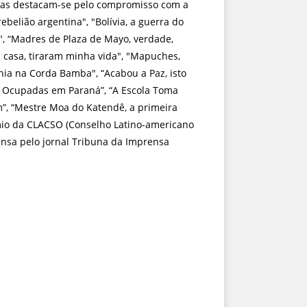
rárias destacam-se pelo compromisso com a
belião argentina", "Bolívia, a guerra do
", “Madres de Plaza de Mayo, verdade,
 casa, tiraram minha vida", "Mapuches,
ania na Corda Bamba", “Acabou a Paz, isto
las Ocupadas em Paraná”, “A Escola Toma
em”, “Mestre Moa do Katendê, a primeira
êmio da CLACSO (Conselho Latino-americano
rensa pelo jornal Tribuna da Imprensa