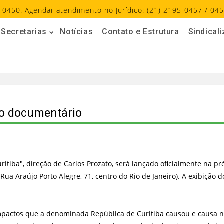
-0450. Agendar atendimento no Jurídico: (21) 2195-0457 / 045
Secretarias
Notícias
Contato e Estrutura
Sindical
do documentário
tiba", direção de Carlos Prozato, será lançado oficialmente na pró
Rua Araújo Porto Alegre, 71, centro do Rio de Janeiro). A exibição 
mpactos que a denominada República de Curitiba causou e causa n