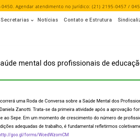
-0450. Agendar atendimento no Jurídico: (21) 2195-0457 / 045
Secretarias
Notícias
Contato e Estrutura
Sindical
aúde mental dos profissionais de educação
, ocorrerá uma Roda de Conversa sobre a Saúde Mental dos Profissi
 Daniela Zanotti. Trata-se da primeira atividade após a aprovação f
dade ao Sepe. Em um momento de crescimento do número de profiss
ndições adequadas de trabalho, é fundamental refletirmos coletivame
http://goo.gl/forms/WcedWzomCM