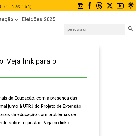
8 (11h às 16h).
ização
Eleições 2025
Search But
Search
for:
: Veja link para o
onais da Educação, com a presença das
ormal junto à UFRJ do Projeto de Extensão
ionais da educação com problemas de
nte sobre a questão. Veja no link o