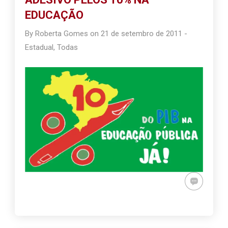
EDUCAÇÃO
By
Roberta Gomes
on
21 de setembro de 2011
-
Estadual
,
Todas