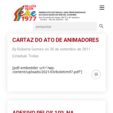
Search Button
Search
for:
CARTAZ DO ATO DE ANIMADORES
By
Roberta Gomes
on
30 de setembro de 2011
-
Estadual
,
Todas
[pdf-embedder url=”/wp-
content/uploads/2021/03/boletim97.pdf”]
ADESIVO PELOS 10% NA