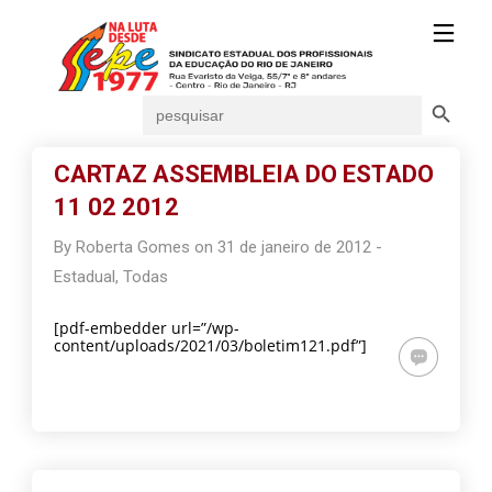
Search Button
Search
for:
CARTAZ ASSEMBLEIA DO ESTADO
11 02 2012
By
Roberta Gomes
on
31 de janeiro de 2012
-
Estadual
,
Todas
[pdf-embedder url=”/wp-
content/uploads/2021/03/boletim121.pdf”]