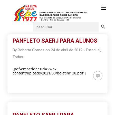
Search Button
Search
for:
PANFLETO SAERJ PARA ALUNOS
By
Roberta Gomes
on
24 de abril de 2012
-
Estadual
,
Todas
[pdf-embedder url=”/wp-
content/uploads/2021/03/boletim138.pdf”]
PANFLETO SAERJ PARA