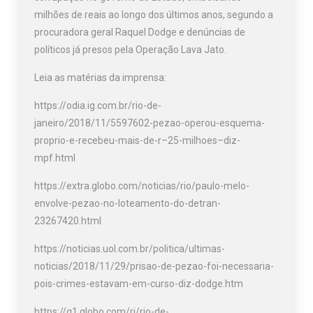
milhões de reais ao longo dos últimos anos, segundo a
procuradora geral Raquel Dodge e denúncias de
políticos já presos pela Operação Lava Jato.
Leia as matérias da imprensa:
https://odia.ig.com.br/rio-de-
janeiro/2018/11/5597602-pezao-operou-esquema-
proprio-e-recebeu-mais-de-r–25-milhoes–diz-
mpf.html
https://extra.globo.com/noticias/rio/paulo-melo-
envolve-pezao-no-loteamento-do-detran-
23267420.html
https://noticias.uol.com.br/politica/ultimas-
noticias/2018/11/29/prisao-de-pezao-foi-necessaria-
pois-crimes-estavam-em-curso-diz-dodge.htm
https://g1.globo.com/rj/rio-de-