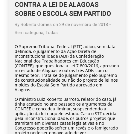
CONTRA A LEI DE ALAGOAS
SOBRE O ESCOLA SEM PARTIDO
By
Roberta Gomes
on
29 de novembro de 2018
-
Sem categoria
,
Todas
O Supremo Tribunal Federal (STF) adiou, sem data
definida, o julgamento da Ação Direta de
Inconstitucionalidade (ADI) da Confederação
Nacional dos Trabalhadores em Educação
(CONTEE), que questiona a Lei 7.800/2016, aprovada
no estado de Alagoas e outras três ADIs com o
mesmo teor. Trata-se do julgamento pelo Supremo
da constitucionalidade ou não do projeto de lei nos
moldes do Escola Sem Partido aprovado em
Alagoas.
O ministro Luiz Roberto Barroso, relator do caso, já
tinha acatado no ano passado os argumentos da
CONTEE e concedeu liminar, suspsendendo a
aplicação da lei naquele estado. Caso o STF decida
pela inconstitucionalidade, os outros projetos que
tramitam em diversas casas legislativas e no
Congresso poderão sofrer um revés e o famigerado
projeto pode ser engavetado de vez.