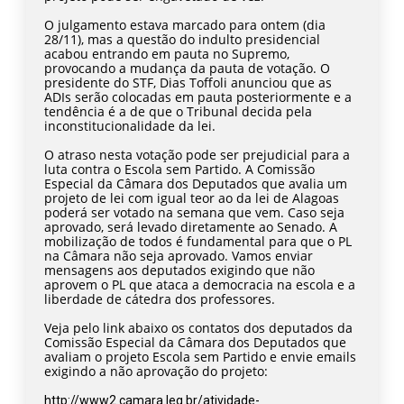
O julgamento estava marcado para ontem (dia
28/11), mas a questão do indulto presidencial
acabou entrando em pauta no Supremo,
provocando a mudança da pauta de votação. O
presidente do STF, Dias Toffoli anunciou que as
ADIs serão colocadas em pauta posteriormente e a
tendência é a de que o Tribunal decida pela
inconstitucionalidade da lei.
O atraso nesta votação pode ser prejudicial para a
luta contra o Escola sem Partido. A Comissão
Especial da Câmara dos Deputados que avalia um
projeto de lei com igual teor ao da lei de Alagoas
poderá ser votado na semana que vem. Caso seja
aprovado, será levado diretamente ao Senado. A
mobilização de todos é fundamental para que o PL
na Câmara não seja aprovado. Vamos enviar
mensagens aos deputados exigindo que não
aprovem o PL que ataca a democracia na escola e a
liberdade de cátedra dos professores.
Veja pelo link abaixo os contatos dos deputados da
Comissão Especial da Câmara dos Deputados que
avaliam o projeto Escola sem Partido e envie emails
exigindo a não aprovação do projeto:
http://www2.camara.leg.br/atividade-