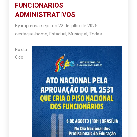
FUNCIONÁRIOS
ADMINISTRATIVOS
By
imprensa sepe
on
22 de julho de 2025
-
destaque-home
,
Estadual
,
Municipal
,
Todas
No dia
6 de