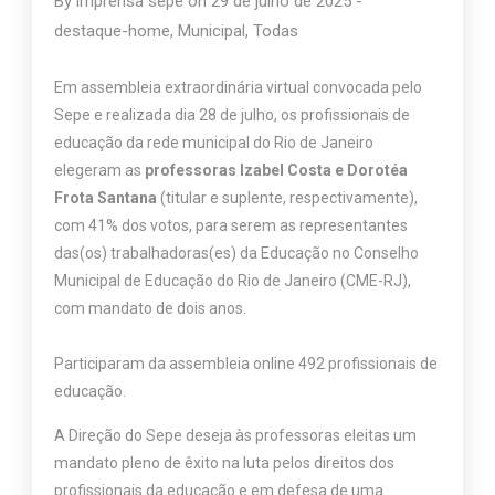
By
imprensa sepe
on
29 de julho de 2025
-
destaque-home
,
Municipal
,
Todas
Em assembleia extraordinária virtual convocada pelo
Sepe e realizada dia 28 de julho, os profissionais de
educação da rede municipal do Rio de Janeiro
elegeram as
professoras Izabel Costa e Dorotéa
Frota Santana
(titular e suplente, respectivamente),
com 41% dos votos, para serem as representantes
das(os) trabalhadoras(es) da Educação no Conselho
Municipal de Educação do Rio de Janeiro (CME-RJ),
com mandato de dois anos.
Participaram da assembleia online 492 profissionais de
educação.
A Direção do Sepe deseja às professoras eleitas um
mandato pleno de êxito na luta pelos direitos dos
profissionais da educação e em defesa de uma