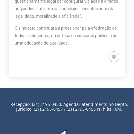
questionamento legal por configurar violação a direitos
adquiridos e afronta aos princípios constitucionais da
legalidade, moralidade e eficiência”.
O sindicato continuará a pressionar pela efetivação de
todos os docentes, na defesa do concurso público e de
uma educação de qualidade.
Recepção: (21) 2195-0450. Agendar atendimento no Depto.
Jurídico: (21) 2195-0457 / (21) 2195-0458 (11h às 16h).