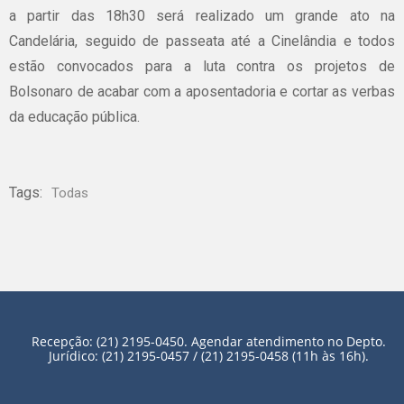
a partir das 18h30 será realizado um grande ato na
Candelária, seguido de passeata até a Cinelândia e todos
estão convocados para a luta contra os projetos de
Bolsonaro de acabar com a aposentadoria e cortar as verbas
da educação pública.
Tags:
Todas
Recepção: (21) 2195-0450. Agendar atendimento no Depto.
Jurídico: (21) 2195-0457 / (21) 2195-0458 (11h às 16h).