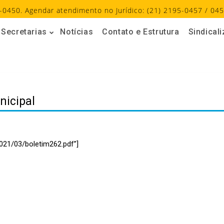
-0450. Agendar atendimento no Jurídico: (21) 2195-0457 / 045
Secretarias
Notícias
Contato e Estrutura
Sindical
nicipal
021/03/boletim262.pdf”]