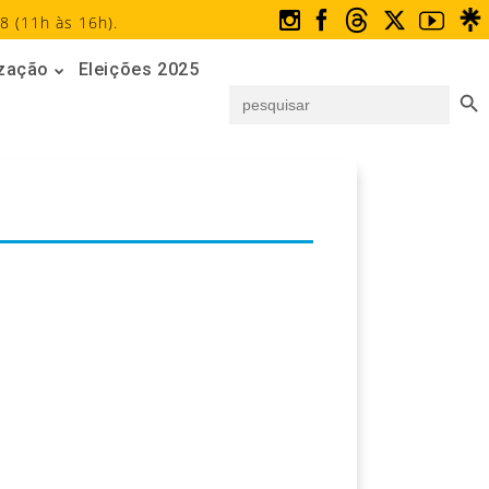
8 (11h às 16h).
ização
Eleições 2025
Search But
Search
for: