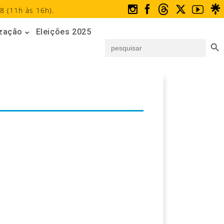
8 (11h às 16h).
ização
Eleições 2025
Search But
Search
for: