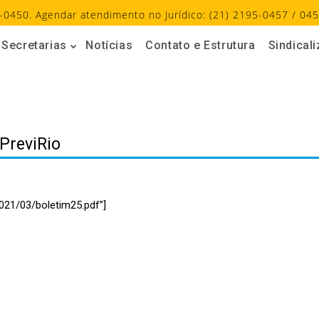
-0450. Agendar atendimento no Jurídico: (21) 2195-0457 / 045
Secretarias
Notícias
Contato e Estrutura
Sindical
 PreviRio
021/03/boletim25.pdf”]