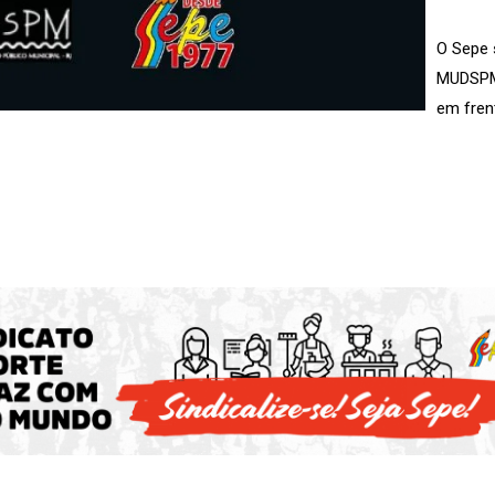
O Sepe 
MUDSPM n
em fren