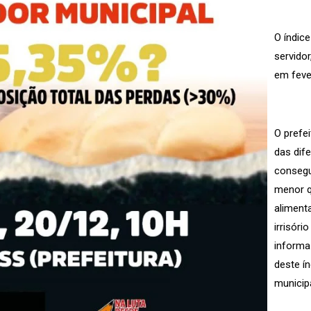
O índic
servidor
em feve
O prefe
das dif
consegui
menor q
aliment
irrisór
informa 
deste í
municipa