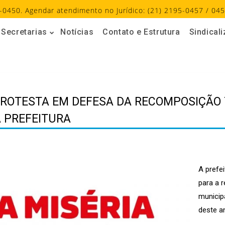
-0450. Agendar atendimento no Jurídico: (21) 2195-0457 / 045
Secretarias
Notícias
Contato e Estrutura
Sindical
PROTESTA EM DEFESA DA RECOMPOSIÇÃO
A PREFEITURA
A prefei
para a 
municip
deste a