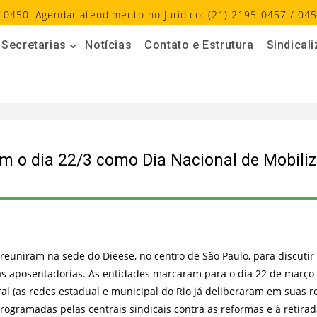
-0450. Agendar atendimento no Jurídico: (21) 2195-0457 / 045
Secretarias
Notícias
Contato e Estrutura
Sindical
am o dia 22/3 como Dia Nacional de Mobili
 se reuniram na sede do Dieese, no centro de São Paulo, para discut
as aposentadorias. As entidades marcaram para o dia 22 de março 
l (as redes estadual e municipal do Rio já deliberaram em suas r
programadas pelas centrais sindicais contra as reformas e à retirad