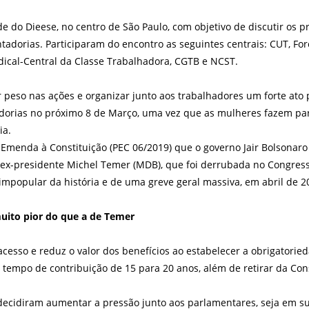
de do Dieese, no centro de São Paulo, com objetivo de discutir os 
adorias. Participaram do encontro as seguintes centrais: CUT, Força
ndical-Central da Classe Trabalhadora, CGTB e NCST.
r peso nas ações e organizar junto aos trabalhadores um forte ato
adorias no próximo 8 de Março, uma vez que as mulheres fazem pa
ia.
e Emenda à Constituição (PEC 06/2019) que o governo Jair Bolsonar
ex-presidente Michel Temer (MDB), que foi derrubada no Congress
mpopular da história e de uma greve geral massiva, em abril de 2
uito pior do que a de Temer
 acesso e reduz o valor dos benefícios ao estabelecer a obrigatori
empo de contribuição de 15 para 20 anos, além de retirar da Cons
 decidiram aumentar a pressão junto aos parlamentares, seja em s