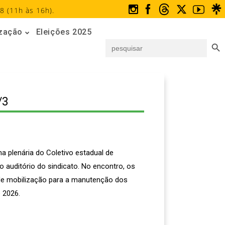
8 (11h às 16h).
ização
Eleições 2025
Search But
Search
for:
/3
a plenária do Coletivo estadual de
auditório do sindicato. No encontro, os
e de mobilização para a manutenção dos
e 2026.