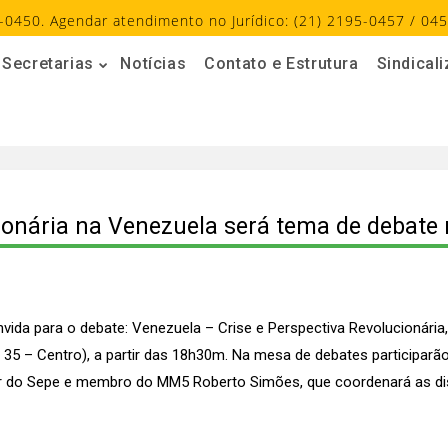
-0450. Agendar atendimento no Jurídico: (21) 2195-0457 / 045
Secretarias
Notícias
Contato e Estrutura
Sindical
cionária na Venezuela será tema de debate 
da para o debate: Venezuela – Crise e Perspectiva Revolucionária, q
35 – Centro), a partir das 18h30m. Na mesa de debates participarã
tor do Sepe e membro do MM5 Roberto Simões, que coordenará as d