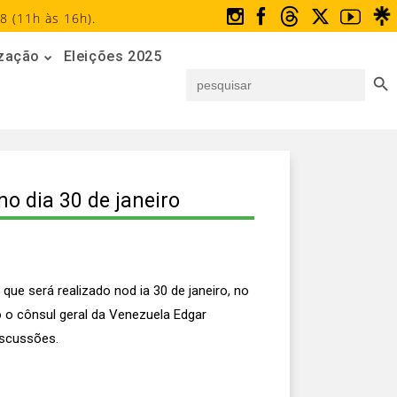
8 (11h às 16h).
ização
Eleições 2025
Search But
Search
for:
no dia 30 de janeiro
ue será realizado nod ia 30 de janeiro, no
o o cônsul geral da Venezuela Edgar
iscussões.