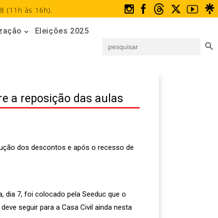
8 (11h às 16h).
ização
Eleições 2025
Search But
Search
for:
re a reposição das aulas
volução dos descontos e após o recesso de
 dia 7, foi colocado pela Seeduc que o
deve seguir para a Casa Civil ainda nesta