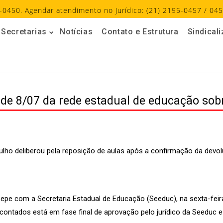
-0450. Agendar atendimento no Jurídico: (21) 2195-0457 / 045
Secretarias
Notícias
Contato e Estrutura
Sindical
de 8/07 da rede estadual de educação sob
 julho deliberou pela reposição de aulas após a confirmação da de
e com a Secretaria Estadual de Educação (Seeduc), na sexta-feira,
ontados está em fase final de aprovação pelo jurídico da Seeduc e 