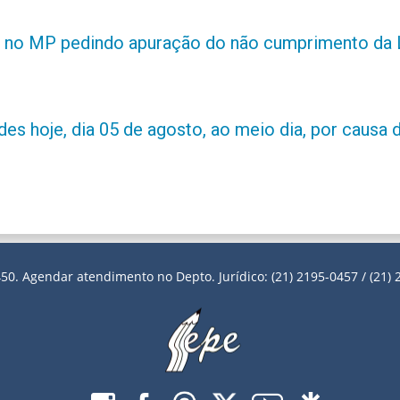
 no MP pedindo apuração do não cumprimento da L
es hoje, dia 05 de agosto, ao meio dia, por causa d
50. Agendar atendimento no Depto. Jurídico: (21) 2195-0457 / (21) 