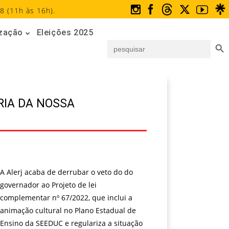
8 (11h às 16h).
ização
Eleições 2025
Search But
Search
for:
RIA DA NOSSA
A
Alerj
acaba de derrubar o veto do do
governador ao Projeto de lei
complementar nº 67/2022, que inclui a
animação cultural no Plano Estadual de
Ensino da SEEDUC e regulariza a situação