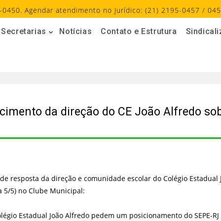
-0450. Agendar atendimento no Jurídico: (21) 2195-0457 / 045
Secretarias
Notícias
Contato e Estrutura
Sindical
recimento da direção do CE João Alfredo so
to de resposta da direção e comunidade escolar do Colégio Estadua
a 5/5) no Clube Municipal:
gio Estadual João Alfredo pedem um posicionamento do SEPE-RJ e 