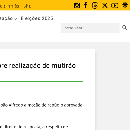
8 (11h às 16h).
ização
Eleições 2025
Search But
Search
for:
bre realização de mutirão
l João Alfredo à moção de repúdio aprovada
direito de resposta, a respeito de