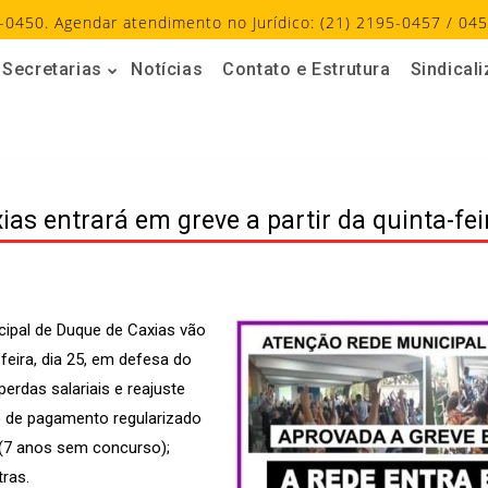
-0450. Agendar atendimento no Jurídico: (21) 2195-0457 / 045
Secretarias
Notícias
Contato e Estrutura
Sindical
as entrará em greve a partir da quinta-fei
cipal de Duque de Caxias vão
-feira, dia 25, em defesa do
erdas salariais e reajuste
io de pagamento regularizado
 (7 anos sem concurso);
tras.