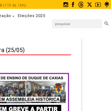
8 (11h às 16h).
ização
Eleições 2025
Search But
Search
for:
ra (25/05)