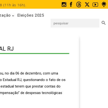
8 (11h às 16h).
ização
Eleições 2025
Search But
Search
for:
AL RJ
ou, no dia 06 de dezembro, com uma
co Estadual RJ, questionando o fato de os
 estadual terem que prestar contas do
compensação” de despesas tecnológicas