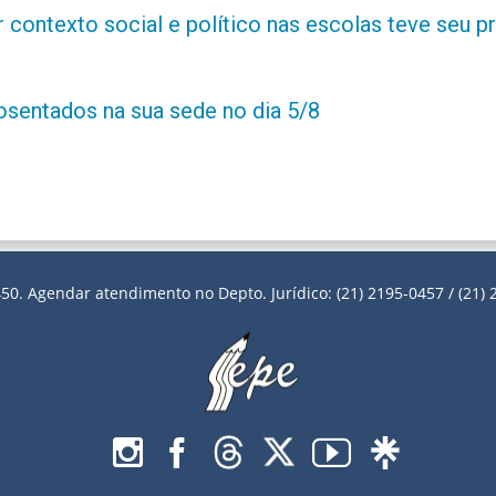
contexto social e político nas escolas teve seu 
posentados na sua sede no dia 5/8
50. Agendar atendimento no Depto. Jurídico: (21) 2195-0457 / (21) 