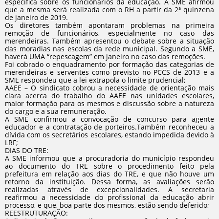
específica sobre os funcionários da educação. A SME afirmou
que a mesma será realizada com o RH a partir da 2ª quinzena
de janeiro de 2019.
Os diretores também apontaram problemas na primeira
remoção de funcionários, especialmente no caso das
merendeiras. Também apresentou o debate sobre a situação
das moradias nas escolas da rede municipal. Segundo a SME,
haverá UMA “repescagem” em janeiro no caso das remoções.
Foi cobrado o enquadramento por formação das categorias de
merendeiras e serventes como previsto no PCCS de 2013 e a
SME respondeu que a lei extrapola o limite prudencial;
AAEE – O sindicato cobrou a necessidade de orientação mais
clara acerca do trabalho do AAEE nas unidades escolares,
maior formação para os mesmos e discussão sobre a natureza
do cargo e a sua remuneração.
A SME confirmou a convocação de concurso para agente
educador e a contratação de porteiros.Também reconheceu a
dívida com os secretários escolares, estando impedida devido à
LRF;
DIAS DO TRE:
A SME informou que a procuradoria do município respondeu
ao documento do TRE sobre o procedimento feito pela
prefeitura em relação aos dias do TRE, e que não houve um
retorno da instituição. Dessa forma, as avaliações serão
realizadas através de excepcionalidades. A secretaria
reafirmou a necessidade do profissional da educação abrir
processo, e que, boa parte dos mesmos, estão sendo deferido;
REESTRUTURAÇÃO: