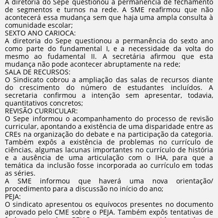
A diretoria do Sepe questionou a permanência de fechamento
de segmentos e turnos na rede. A SME reafirmou que não
acontecerá essa mudança sem que haja uma ampla consulta à
comunidade escolar;
SEXTO ANO CARIOCA:
A diretoria do Sepe questionou a permanência do sexto ano
como parte do fundamental I, e a necessidade da volta do
mesmo ao fudamental II. A secretária afirmou que esta
mudança não pode acontecer abruptamente na rede;
SALA DE RECURSOS:
O Sindicato cobrou a ampliação das salas de recursos diante
do crescimento do número de estudantes incluídos. A
secretaria confirmou a intenção sem apresentar, todavia,
quantitativos concretos;
REVISÃO CURRICULAR:
O Sepe informou o acompanhamento do processo de revisão
curricular, apontando a existência de uma disparidade entre as
CREs na organização do debate e na participação da categoria.
Também expôs a existência de problemas no currículo de
ciências, algumas lacunas importantes no currículo de história
e a ausência de uma articulação com o IHA, para que a
temática da inclusão fosse incorporada ao currículo em todas
as séries.
A SME informou que haverá uma nova orientação/
procedimento para a discussão no início do ano;
PEJA:
O sindicato apresentou os equívocos presentes no documento
aprovado pelo CME sobre o PEJA. Também expôs tentativas de