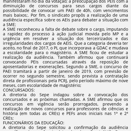
manifestaram no dia da votação; a preocupação dos PEIs com a
diminuição de concursos para seus cargos diante da
possibilidade de convocar um PAEI de 40h, com vencimentos
mais baixos;. Por fim, o sindicato propôs a realização de uma
audiência específica sobre os AEIs para debater a situação com
a SME;
A SME reconheceu a falta de debate sobre o cargo, imputando
a rapidez do processo à ação judicial movida pelo MP e a
urgência em resolver a situação dos terceirizados e das
irregularidades dos cargos de AEIS. Que a categoria deveria ter
aceito, no final de 2017, o PL que incorporava a GDAC e mudava
a escolaridade para o magistério. A SME ficou de estudar a
realização da audiência. Também afirmou que continuará
convocando PEIs concursadas através da reposição de
aposentadorias e exonerações. Segundo a SME, o concurso de
PAEI tramitará a partir de janeiro de 2019, com previsão de
ocorrer no segundo semestre, sendo prevista a contratação
direta de profissionais pela PCRJ, pelo período máximo de nove
meses, com escolaridade de magistério;
CONCURSADOS:
A diretoria do Sepe indagou sobre a convocação dos
concursados e as próximas chamadas. A SME afirmou que os
concursos em vigência serão prorrogados, prevendo a
realização de novos concursos para professores de ciências e
história (em todas as CREs) e PEFs anos iniciais nas 1ª e 2ª
CREs;
FUNCIONÁRIOS DA EDUCAÇÃO:
A diretoria do Sepe solicitou a confirmação da audiência