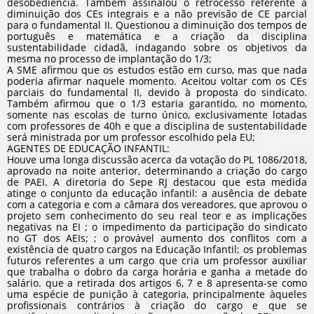
desobediência. Também assinalou o retrocesso referente à
diminuição dos CEs integrais e a não previsão de CE parcial
para o fundamental II. Questionou a diminuição dos tempos de
português e matemática e a criação da disciplina
sustentabilidade cidadã, indagando sobre os objetivos da
mesma no processo de implantação do 1/3;
A SME afirmou que os estudos estão em curso, mas que nada
poderia afirmar naquele momento. Aceitou voltar com os CEs
parciais do fundamental II, devido à proposta do sindicato.
Também afirmou que o 1/3 estaria garantido, no momento,
somente nas escolas de turno único, exclusivamente lotadas
com professores de 40h e que a disciplina de sustentabilidade
será ministrada por um professor escolhido pela EU;
AGENTES DE EDUCAÇÃO INFANTIL:
Houve uma longa discussão acerca da votação do PL 1086/2018,
aprovado na noite anterior, determinando a criação do cargo
de PAEI. A diretoria do Sepe RJ destacou que esta medida
atinge o conjunto da educação infantil: a ausência de debate
com a categoria e com a câmara dos vereadores, que aprovou o
projeto sem conhecimento do seu real teor e as implicações
negativas na EI ; o impedimento da participação do sindicato
no GT dos AEIs; ; o provável aumento dos conflitos com a
existência de quatro cargos na Educação Infantil; os problemas
futuros referentes a um cargo que cria um professor auxiliar
que trabalha o dobro da carga horária e ganha a metade do
salário. que a retirada dos artigos 6, 7 e 8 apresenta-se como
uma espécie de punição à categoria, principalmente àqueles
profissionais contrários à criação do cargo e que se