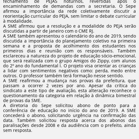
fechamento de PEJAS noturnos, revertidas após o
encaminhamento de demandas com a secretaria. O Sepe
afirmou a importância da rede coletivamente discutir a
reorientação curricular do PEJA, sem limitar o debate curricular
à modalidade.
A SME afirmou que a resolução e a modalidde do PEJA serão
discutidas a partir de janeiro com o CME RJ.
A SME também apresentou o calendário do ano de 2019, sendo
discutida a importância do planejamento coletivo na primeira
semana e a proposta de acolhimento dos estudantes nos
primeiros dias e reunião com os responsáveis. Também
esclareceu a natureza do projeto de educação sócio-emocional,
que será realizada com o grupo Amigos do Zippy, com alunos
do 2º ano do fundamental I. O projeto visa orientar as crianças
a lidar com sentimentos negativos como: perda, medo entre
outros. O professor também terá formação nesse sentido.
A SME reafirmou a mudança nas provas da prefeitura, que
passam a ocorrer 2 vezes por ano. Apesar da crítica do
sindicato a este tipo de avaliação, esta alteração reconhece o
questionamento da categoria em relação à dinâmica bimestral
de provas da SME.
A diretoria do Sepe solicitou abono de ponto para a
conferência de educação no início do ano de 2019. A SME
concederá o abono, solicitando urgência na confirmação das
data. Também solicitou resposta acerca dos abonos das
paralisações desde 2008 e da audiência com o prefeito, ainda
sem resposta.