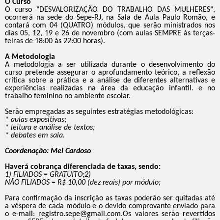
O Curso
O curso "DESVALORIZAÇÃO DO TRABALHO DAS MULHERES",
ocorrerá na sede do Sepe-RJ, na Sala de Aula Paulo Romão, e
contará com 04 (QUATRO) módulos, que serão ministrados nos
dias 05, 12, 19 e 26 de novembro (com aulas SEMPRE às terças-
feiras de 18:00 às 22:00 horas).
A Metodologia
A metodologia a ser utilizada durante o desenvolvimento do
curso pretende assegurar o aprofundamento teórico, a reflexão
crítica sobre a prática e a análise de diferentes alternativas e
experiências realizadas na área da educação infantil. e no
trabalho feminino no ambiente escolar.
Serão empregadas as seguintes estratégias metodológicas:
* aulas expositivas;
* leitura e análise de textos;
* debates em sala.
Coordenação: Mel Cardoso
Haverá cobrança diferenciada de taxas, sendo:
1) FILIADOS = GRATUITO;2)
NÃO FILIADOS = R$ 10,00 (dez reais) por módulo;
Para confirmação da inscrição as taxas poderão ser quitadas até
a véspera de cada módulo e o devido comprovante enviado para
o e-mail: registro.sepe@gmail.com.Os valores serão revertidos