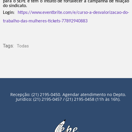
para o SEPE e tem o intuito de fortalecer a campanha de filiação
do sindicato.
Login:
https://www.eventbrite.com/e/curso-a-desvalorizacao-do-
trabalho-das-mulheres-tickets-77892940883
Tags:
Todas
Recepção: (21) 2195-0450. Agendar atendimento no Depto.
Jurídico: (21) 2195-0457 / (21) 2195-0458 (11h às 16h).