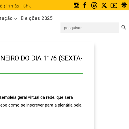
8 (11h às 16h).
ização
Eleições 2025
Search But
Search
for:
EIRO DO DIA 11/6 (SEXTA-
mbleia geral virtual da rede, que será
Sepe como se inscrever para a plenária pela