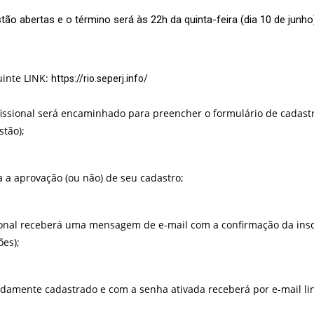
ão abertas e o término será às 22h da quinta-feira (dia 10 de junho
uinte LINK:
https://rio.seperj.info/
fissional será encaminhado para preencher o formulário de cadastr
tão);
a a aprovação (ou não) de seu cadastro;
ional receberá uma mensagem de e-mail com a confirmação da inscr
es);
vidamente cadastrado e com a senha ativada receberá por e-mail l