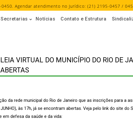
-0450. Agendar atendimento no Jurídico: (21) 2195-0457 / 045
Secretarias
Notícias
Contato e Estrutura
Sindical
EIA VIRTUAL DO MUNICÍPIO DO RIO DE JAN
 ABERTAS
ão da rede municipal do Rio de Janeiro que as inscrições para a asse
 JUNHO), às 17h, já se encontram abertas. Veja pelo link do site do 
e em defesa da saúde e da vida: