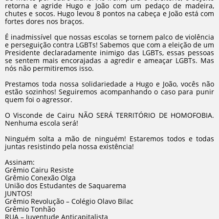
retorna e agride Hugo e João com um pedaço de madeira,
chutes e socos. Hugo levou 8 pontos na cabeça e João está com
fortes dores nos braços.
É inadmissível que nossas escolas se tornem palco de violência
e perseguição contra LGBTs! Sabemos que com a eleição de um
Presidente declaradamente inimigo das LGBTs, essas pessoas
se sentem mais encorajadas a agredir e ameaçar LGBTs. Mas
nós não permitiremos isso.
Prestamos toda nossa solidariedade a Hugo e João, vocês não
estão sozinhos! Seguiremos acompanhando o caso para punir
quem foi o agressor.
O Visconde de Cairu NÃO SERÁ TERRITÓRIO DE HOMOFOBIA.
Nenhuma escola será!
Ninguém solta a mão de ninguém! Estaremos todos e todas
juntas resistindo pela nossa existência!
Assinam:
Grêmio Cairu Resiste
Grêmio Conexão Olga
União dos Estudantes de Saquarema
JUNTOS!
Grêmio Revolução – Colégio Olavo Bilac
Grêmio Tonhão
RUA – Juventude Anticapitalista