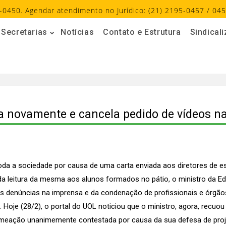
-0450. Agendar atendimento no Jurídico: (21) 2195-0457 / 045
Secretarias
Notícias
Contato e Estrutura
Sindical
a novamente e cancela pedido de vídeos n
oda a sociedade por causa de uma carta enviada aos diretores de esc
a leitura da mesma aos alunos formados no pátio, o ministro da Ed
denúncias na imprensa e da condenação de profissionais e órgãos 
. Hoje (28/2), o portal do UOL noticiou que o ministro, agora, recu
nomeação unanimemente contestada por causa da sua defesa de pro