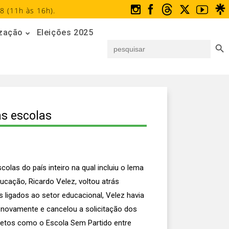
8 (11h às 16h).
ização
Eleições 2025
Search But
Search
for:
as escolas
olas do país inteiro na qual incluiu o lema
ucação, Ricardo Velez, voltou atrás
ligados ao setor educacional, Velez havia
ou novamente e cancelou a solicitação dos
jetos como o Escola Sem Partido entre