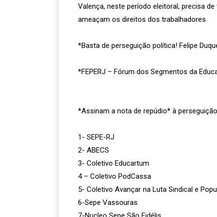
Valença, neste período eleitoral, precisa d
ameaçam os direitos dos trabalhadores.
*Basta de perseguição política! Felipe Duq
*FEPERJ – Fórum dos Segmentos da Educaç
*Assinam a nota de repúdio* à perseguição p
1- SEPE-RJ
2- ABECS
3- Coletivo Educartum
4 – Coletivo PodCassa
5- Coletivo Avançar na Luta Sindical e Popu
6-Sepe Vassouras
7-Nucleo Sepe São Fidélis