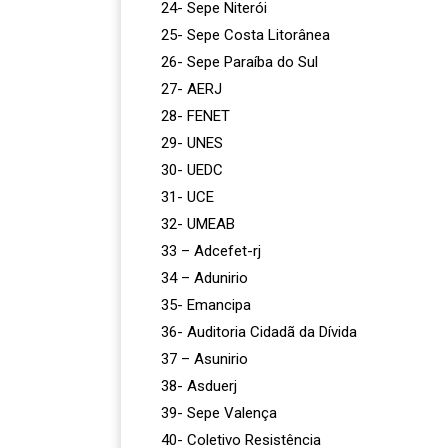
24- Sepe Niterói
25- Sepe Costa Litorânea
26- Sepe Paraíba do Sul
27- AERJ
28- FENET
29- UNES
30- UEDC
31- UCE
32- UMEAB
33 – Adcefet-rj
34 – Adunirio
35- Emancipa
36- Auditoria Cidadã da Dívida
37 – Asunirio
38- Asduerj
39- Sepe Valença
40- Coletivo Resistência