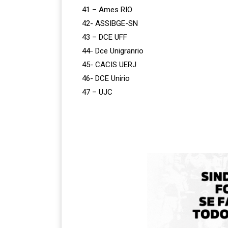
41 – Ames RIO
42- ASSIBGE-SN
43 – DCE UFF
44- Dce Unigranrio
45- CACIS UERJ
46- DCE Unirio
47 – UJC