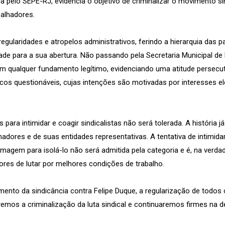
ada pelo SEPE-RJ, evidencia o objetivo de criminalizar o movimento s
balhadores.
egularidades e atropelos administrativos, ferindo a hierarquia das p
dade para a sua abertura. Não passando pela Secretaria Municipal de
m qualquer fundamento legítimo, evidenciando uma atitude persecutó
icos questionáveis, cujas intenções são motivadas por interesses el
s para intimidar e coagir sindicalistas não será tolerada. A histór
hadores e de suas entidades representativas. A tentativa de intimid
imagem para isolá-lo não será admitida pela categoria e é, na verdad
dores de lutar por melhores condições de trabalho.
mento da sindicância contra Felipe Duque, a regularização de todos 
taremos a criminalização da luta sindical e continuaremos firmes na d