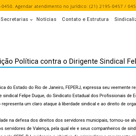
-0450. Agendar atendimento no Jurídico: (21) 2195-0457 / 045
Secretarias
Notícias
Contato e Estrutura
Sindical
ção Política contra o Dirigente Sindical Fe
a do Estado do Rio de Janeiro, FEPERJ, expressa seu veemente rep
te sindical Felipe Duque, do Sindicato Estadual dos Profissionais de
epresenta um claro ataque à liberdade sindical e ao direito de org
de na defesa dos direitos dos servidores municipais, tornou-se alvo
 servidores de Valença, pela qual ele e seus companheiros de sindi