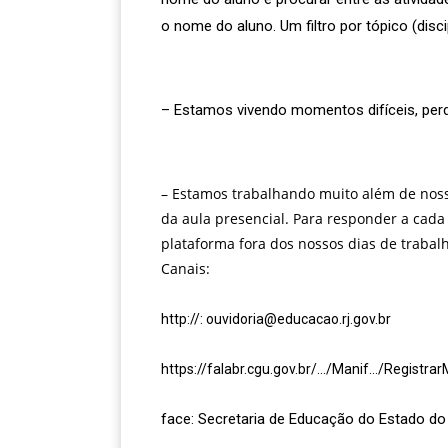
o nome do aluno. Um filtro por tópico (discip
– Estamos vivendo momentos difíceis, perd
– Estamos trabalhando muito além de nossa
da aula presencial. Para responder a cad
plataforma fora dos nossos dias de trabal
Canais:
http://: ouvidoria@educacao.rj.gov.br
https://falabr.cgu.gov.br/…/Manif…/Registra
face: Secretaria de Educação do Estado do 