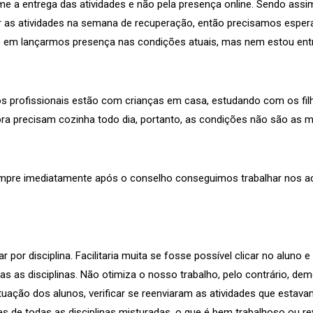
e a entrega das atividades e não pela presença online. Sendo assi
r as atividades na semana de recuperação, então precisamos esperar
 em lançarmos presença nas condições atuais, mas nem estou ent
os profissionais estão com crianças em casa, estudando com os fil
ra precisam cozinha todo dia, portanto, as condições não são as 
pre imediatamente após o conselho conseguimos trabalhar nos ace
 por disciplina. Facilitaria muita se fosse possível clicar no aluno e
s as disciplinas. Não otimiza o nosso trabalho, pelo contrário, de
ituação dos alunos, verificar se reenviaram as atividades que estava
es de todas as disciplinas misturadas, o que é bem trabalhoso ou r