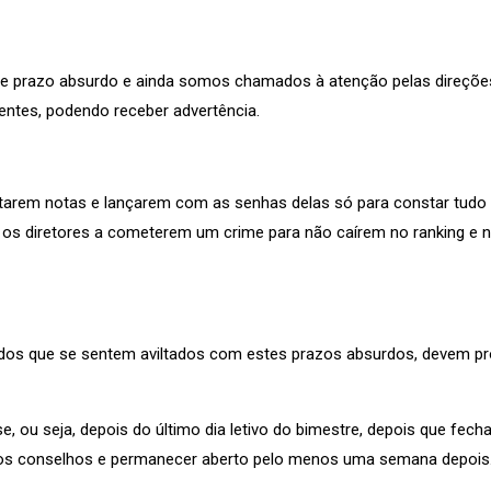
te prazo absurdo e ainda somos chamados à atenção pelas direçõ
entes, podendo receber advertência.
tarem notas e lançarem com as senhas delas só para constar tudo 
s diretores a cometerem um crime para não caírem no ranking e nã
 que se sentem aviltados com estes prazos absurdos, devem pro
e, ou seja, depois do último dia letivo do bimestre, depois que fe
 dos conselhos e permanecer aberto pelo menos uma semana depois