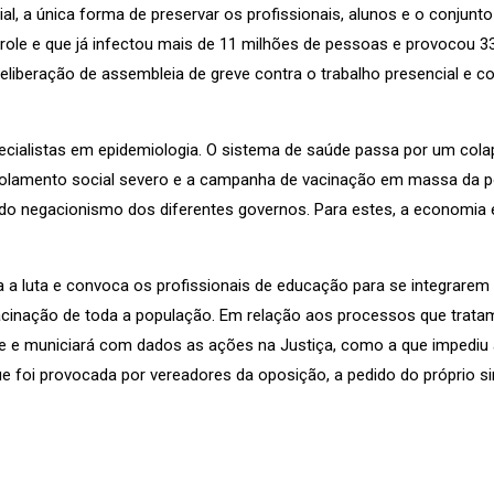
al, a única forma de preservar os profissionais, alunos e o conjunt
le e que já infectou mais de 11 milhões de pessoas e provocou 33
eliberação de assembleia de greve contra o trabalho presencial e c
ialistas em epidemiologia. O sistema de saúde passa por um col
isolamento social severo e a campanha de vacinação em massa da 
o negacionismo dos diferentes governos. Para estes, a economia e
 a luta e convoca os profissionais de educação para se integrarem 
cinação de toda a população. Em relação aos processos que tratam
e e municiará com dados as ações na Justiça, como a que impediu 
ue foi provocada por vereadores da oposição, a pedido do próprio si