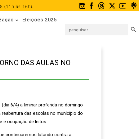
8 (11h às 16h).
ização
Eleições 2025
Search But
Search
for:
TORNO DAS AULAS NO
 (dia 6/4) a liminar proferida no domingo
 a reabertura das escolas no município do
e e ocupação de leitos.
que continuaremos lutando contra a