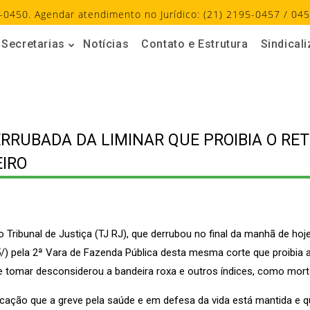
-0450. Agendar atendimento no Jurídico: (21) 2195-0457 / 045
Secretarias
Notícias
Contato e Estrutura
Sindical
ERRUBADA DA LIMINAR QUE PROIBIA O RE
EIRO
Tribunal de Justiça (TJ RJ), que derrubou no final da manhã de hoje
a 5/) pela 2ª Vara de Fazenda Pública desta mesma corte que proibia
e tomar desconsiderou a bandeira roxa e outros índices, como mort
ducação que a greve pela saúde e em defesa da vida está mantida e 