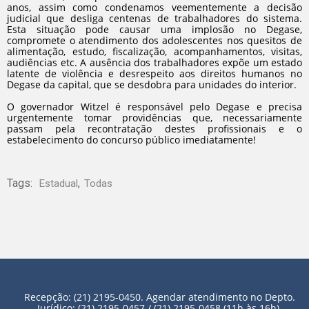
anos, assim como condenamos veementemente a decisão
judicial que desliga centenas de trabalhadores do sistema.
Esta situação pode causar uma implosão no Degase,
compromete o atendimento dos adolescentes nos quesitos de
alimentação, estudo, fiscalização, acompanhamentos, visitas,
audiências etc. A ausência dos trabalhadores expõe um estado
latente de violência e desrespeito aos direitos humanos no
Degase da capital, que se desdobra para unidades do interior.
O governador Witzel é responsável pelo Degase e precisa
urgentemente tomar providências que, necessariamente
passam pela recontratação destes profissionais e o
estabelecimento do concurso público imediatamente!
Tags:
,
Estadual
Todas
Recepção: (21) 2195-0450. Agendar atendimento no Depto.
Jurídico: (21) 2195-0457 / (21) 2195-0458 (11h às 16h).