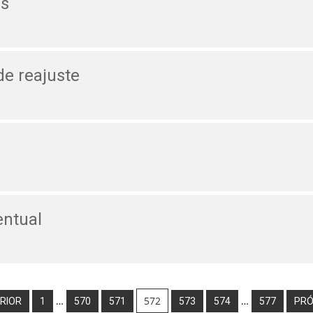
es
de reajuste
entual
…
572
…
ERIOR
1
570
571
573
574
577
PRÓ