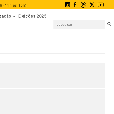
8 (11h às 16h).
ização
Eleições 2025
Search But
Search
for: