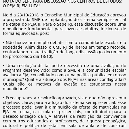
NOTA DO SEPE PARA DISCUSSÃO NOS CENTROS DE ESTUDOS:
O PEJA RJ EM LUTA!
No dia 23/10/2018, o Conselho Municipal de Educação aprovou
a proposta da SME de implantação do sistema semipresencial
na etapa do PEJA II. Para o Sepe RJ, essa discussão sobre uma
modalidade fundamental para jovens e adultos, iniciou-se de
forma equivocada, pois:
•
Não houve um amplo debate com a comunidade escolar e a
sociedade. Além disso, o CME RJ deliberou em tempo recorde,
contrariando a sua tradição de longa discussão (o documento
foi protocolado dia 18/10).
•
Uma resolução de tal porte necessita de uma avaliação do
Programa desenvolvido: como a SME e a comunidade escolar
avaliam a EJA, consolidado como uma política pública em nosso
município? Qual é a situação dos PEJAs nas áreas conflagradas?
Quais são os motivos da evasão de estudantes nessa
modalidade?
•
Preocupa-nos a resolução aprovada, visto que não apresenta
objetivos claros para a adoção do sistema semipresencial. Esse
processo pode levar à diminuição da oferta de matrículas na
EJA em espaços escolares presenciais, contribuindo para a
desescolarização da EJA através da restrição da convivência
com outros educandos e professores, da riqueza pedagógica,
cultural e política de estar em sala de aula e de construir