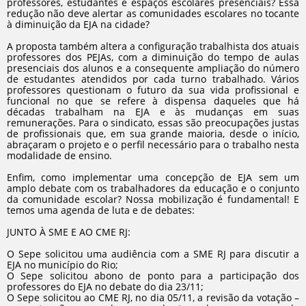
professores, estudantes e espaços escolares presenciais? Essa
redução não deve alertar as comunidades escolares no tocante
à diminuição da EJA na cidade?
A proposta também altera a configuração trabalhista dos atuais
professores dos PEJAs, com a diminuição do tempo de aulas
presenciais dos alunos e a consequente ampliação do número
de estudantes atendidos por cada turno trabalhado. Vários
professores questionam o futuro da sua vida profissional e
funcional no que se refere à dispensa daqueles que há
décadas trabalham na EJA e às mudanças em suas
remunerações. Para o sindicato, essas são preocupações justas
de profissionais que, em sua grande maioria, desde o início,
abraçaram o projeto e o perfil necessário para o trabalho nesta
modalidade de ensino.
Enfim, como implementar uma concepção de EJA sem um
amplo debate com os trabalhadores da educação e o conjunto
da comunidade escolar? Nossa mobilização é fundamental! E
temos uma agenda de luta e de debates:
JUNTO À SME E AO CME RJ:
O Sepe solicitou uma audiência com a SME RJ para discutir a
EJA no município do Rio;
O Sepe solicitou abono de ponto para a participação dos
professores do EJA no debate do dia 23/11;
O Sepe solicitou ao CME RJ, no dia 05/11, a revisão da votação –