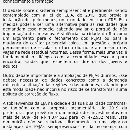
conhecimento e formação.
O debate sobre o sistema semipresencial é pertinente, sendo
contemplado com a lei do CEJA, de 2015, que previa a
instalação de, pelo menos, uma unidade em cada CRE. Esta
medida poderia ser uma alternativa para as realidades que
demandam esse modelo, cabendo avaliar o porquê da não
implantação dos mesmos. A violência na cidade do Rio como
um argumento para o fechamento dos PEJAs ou para a
mudança do caráter presencial coloca em questão a própria
permanência de escolas no turno diurno e até mesmo das
vagas na rede estadual noturnas. Dessa forma, mais uma vez, é
fundamental o diálogo com a comunidade escolar para
encontrar saídas que respeitem os direitos dos jovens e
adultos.
Outro debate importante é a ampliação de PEJAs diurnos. Esse
debate necessita de dados concretos como a demanda
existente, a situação das regiões e das unidades, evitando que
esta modalidade não incorra no risco de se transformar numa
política de correção de fluxo.
A sobrevivência da EJA na cidade e da sua qualidade confronta-
se também com a proposta orçamentária de 2019 da
prefeitura, que prevê uma diminuição dos investimentos em
mais de 60% (de R$ 1.374.522 para R$ 472.932 reais. Essa
diminuição não se relaciona diretamente a uma vigorosa
instalação de PEJAs semipresenciais e da economia com