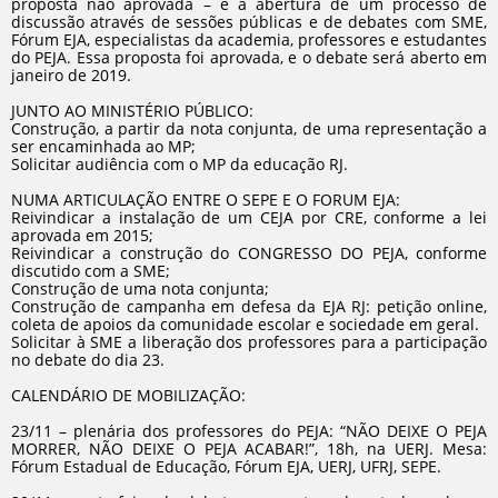
proposta não aprovada – e a abertura de um processo de
discussão através de sessões públicas e de debates com SME,
Fórum EJA, especialistas da academia, professores e estudantes
do PEJA. Essa proposta foi aprovada, e o debate será aberto em
janeiro de 2019.
JUNTO AO MINISTÉRIO PÚBLICO:
Construção, a partir da nota conjunta, de uma representação a
ser encaminhada ao MP;
Solicitar audiência com o MP da educação RJ.
NUMA ARTICULAÇÃO ENTRE O SEPE E O FORUM EJA:
Reivindicar a instalação de um CEJA por CRE, conforme a lei
aprovada em 2015;
Reivindicar a construção do CONGRESSO DO PEJA, conforme
discutido com a SME;
Construção de uma nota conjunta;
Construção de campanha em defesa da EJA RJ: petição online,
coleta de apoios da comunidade escolar e sociedade em geral.
Solicitar à SME a liberação dos professores para a participação
no debate do dia 23.
CALENDÁRIO DE MOBILIZAÇÃO:
23/11 – plenária dos professores do PEJA: “NÃO DEIXE O PEJA
MORRER, NÃO DEIXE O PEJA ACABAR!”, 18h, na UERJ. Mesa:
Fórum Estadual de Educação, Fórum EJA, UERJ, UFRJ, SEPE.