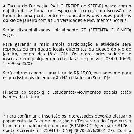
A Escola de Formação PAULO FREIRE do SEPE-RJ nasce com o
objetivo de se tornar um espaço de formação e discussão, se
tornando uma ponte entre os educadores das redes públicas
do Rio de Janeiro com as Universidades e Movimentos Sociais.
Serão disponibilizadas inicialmente 75 (SETENTA E CINCO)
vagas.
Para garantir a mais ampla participação a atividade será
reproduzida em quatro locais diferentes da cidade do Rio de
Janeiro, sempre das 18 às 21h. Os interessados poderão se
inscrever em qualquer uma das datas disponíveis: 03/09, 10/09,
18/09 ou 25/09.
Será cobrada apenas uma taxa de R$ 15,00, mas somente para
os profissionais de educação Não filiados ao Sepe-RJ*
Filiados ao Sepe-RJ e Estudantes/Movimentos sociais estão
isentos desta taxa.
* Para confirmar a inscrição os interessados deverão efetuar o
pagamento da Taxa de Inscrição na Tesouraria do Sepe ou via
transferência/depósito bancário (BRADESCO Agência nº 3176 –
Conta Corrente nº 23941-0; CNPJ:28.708.576/0001-27). Com o