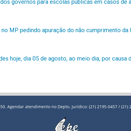
s dos governos para escolas públicas em casos de 
 no MP pedindo apuração do não cumprimento da L
es hoje, dia 05 de agosto, ao meio dia, por causa d
50. Agendar atendimento no Depto. Jurídico: (21) 2195-0457 / (21) 