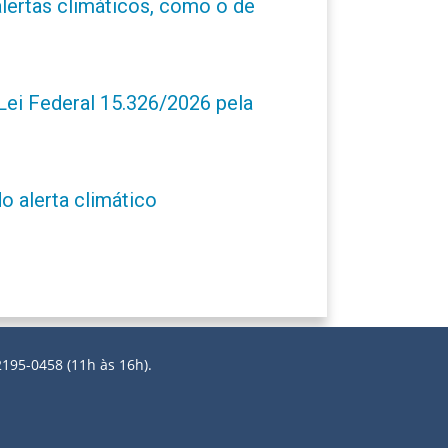
alertas climáticos, como o de
ei Federal 15.326/2026 pela
o alerta climático
2195-0458 (11h às 16h).