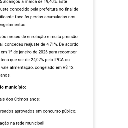
25 alcançou a marca de 19,40%. Este
ste concedido pela prefeitura no final de
ificante face às perdas acumuladas nos
congelamentos.
após meses de enrolação e muita pressão
l, concedeu reajuste de 4,71%. De acordo
 em 1º de janeiro de 2026 para recompor
 teria que ser de 24,07% pelo IPCA ou
o vale alimentação, congelado em R$ 12
 anos.
do município:
iais dos últimos anos;
rsados aprovados em concurso público;
zação na rede municipal!