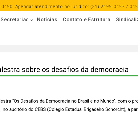
-0450. Agendar atendimento no Jurídico: (21) 2195-0457 / 045
Secretarias
Notícias
Contato e Estrutura
Sindical
alestra sobre os desafios da democracia
alestra "Os Desafios da Democracia no Brasil e no Mundo", com o pro
 no auditório do CEBS (Colégio Estadual Brigadeiro Schorcht), a par