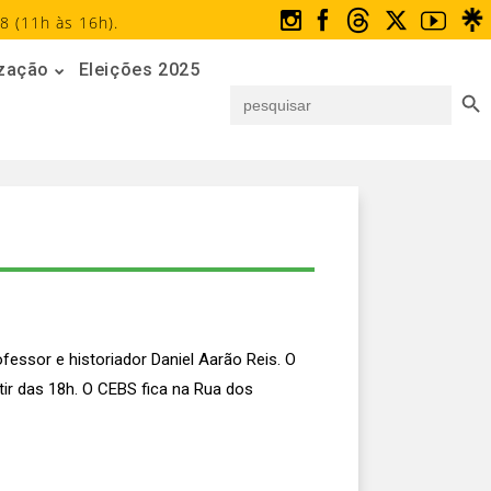
8 (11h às 16h).
ização
Eleições 2025
Search But
Search
for:
fessor e historiador Daniel Aarão Reis. O
tir das 18h. O CEBS fica na Rua dos