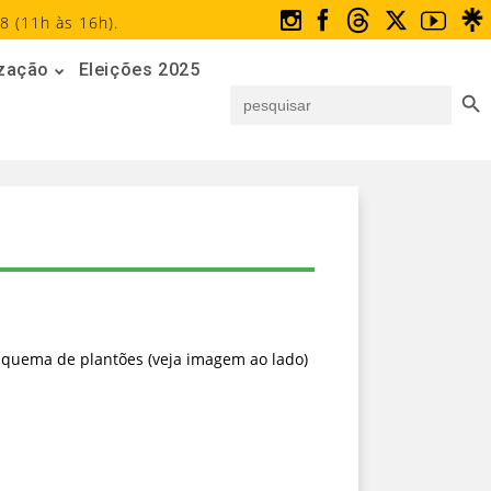
8 (11h às 16h).
ização
Eleições 2025
Search But
Search
for:
esquema de plantões (veja imagem ao lado)