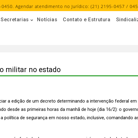
-0450. Agendar atendimento no Jurídico: (21) 2195-0457 / 045
Secretarias
Notícias
Contato e Estrutura
Sindical
 militar no estado
iar a edição de um decreto determinando a intervenção federal em 
ndo desde as primeiras horas da manhã de hoje (dia 16/2): o govern
 política de segurança em nosso estado, inclusive, comandando as po