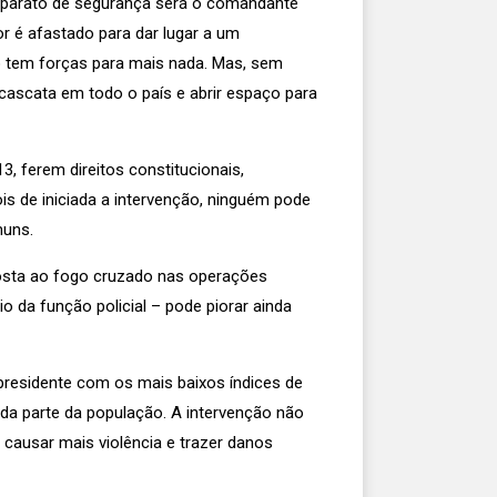
 aparato de segurança será o comandante
or é afastado para dar lugar a um
ão tem forças para mais nada. Mas, sem
 cascata em todo o país e abrir espaço para
, ferem direitos constitucionais,
is de iniciada a intervenção, ninguém pode
muns.
xposta ao fogo cruzado nas operações
o da função policial – pode piorar ainda
esidente com os mais baixos índices de
da parte da população. A intervenção não
 causar mais violência e trazer danos