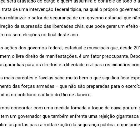
ança será afastado do cargo e quem assumirá o controle de todo o
trata de uma intervenção federal típica, na qual o próprio governad
isa militarizar o setor de segurança de um governo estadual que n
ireção da supressão das liberdades civis, que pode gerar um efeito
om ou sem eleições no final deste ano.
s ações dos governos federal, estadual e municipais que, desde 2013
mem o livre direito de manifestações, é um fator preocupante. Depo
as garantias para os direitos e a liberdade civil para os cidadãos co
os mais carentes e favelas sabe muito bem o que significa ficar e
vimento das forças armadas – que não são preparadas para o exercíci
odos no cotidiano caótico do Rio de Janeiro.
emos concordar com uma medida tomada a toque de caixa por um pr
e tem um governador que também enfrenta uma rejeição gigantesca 
bre as portas para a militarização da segurança pública, o que pode