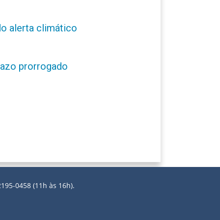
o alerta climático
prazo prorrogado
2195-0458 (11h às 16h).