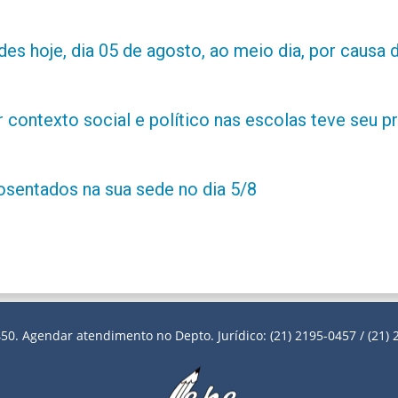
es hoje, dia 05 de agosto, ao meio dia, por causa d
contexto social e político nas escolas teve seu 
posentados na sua sede no dia 5/8
50. Agendar atendimento no Depto. Jurídico: (21) 2195-0457 / (21) 