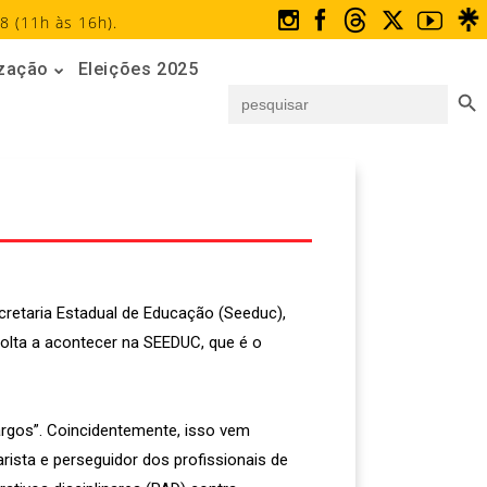
8 (11h às 16h).
ização
Eleições 2025
Search But
Search
for:
retaria Estadual de Educação (Seeduc),
volta a acontecer na SEEDUC, que é o
rgos”. Coincidentemente, isso vem
ista e perseguidor dos profissionais de