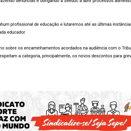
azendo denúncias e obrigando a Seeduc a abrir processos administra
hum profissional de educação e lutaremos até as últimas instâncias
ada educador.
no sobre os encaminhamentos acordados na audiência com o Tribun
peitam a categoria, principalmente, os novos descontos para grev