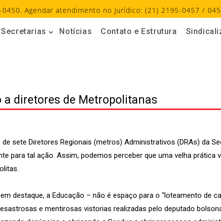
-0450. Agendar atendimento no Jurídico: (21) 2195-0457 / 045
Secretarias
Notícias
Contato e Estrutura
Sindical
a diretores de Metropolitanas
e sete Diretores Regionais (metros) Administrativos (DRAs) da Sec
ente para tal ação. Assim, podemos perceber que uma velha prática 
litas.
 em destaque, a Educação – não é espaço para o “loteamento de ca
sastrosas e mentirosas vistorias realizadas pelo deputado bolsonar