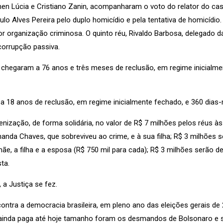
men Lúcia e Cristiano Zanin, acompanharam o voto do relator do cas
 Alves Pereira pelo duplo homicídio e pela tentativa de homicídio
ganização criminosa. O quinto réu, Rivaldo Barbosa, delegado da P
corrupção passiva.
hegaram a 76 anos e três meses de reclusão, em regime inicialment
 18 anos de reclusão, em regime inicialmente fechado, e 360 dias-m
zação, de forma solidária, no valor de R$ 7 milhões pelos réus às 
anda Chaves, que sobreviveu ao crime, e à sua filha; R$ 3 milhões s
 mãe, a filha e a esposa (R$ 750 mil para cada); R$ 3 milhões serão
ta.
a Justiça se fez.
tra a democracia brasileira, em pleno ano das eleições gerais de 2
il ainda paga até hoje tamanho foram os desmandos de Bolsonaro e s