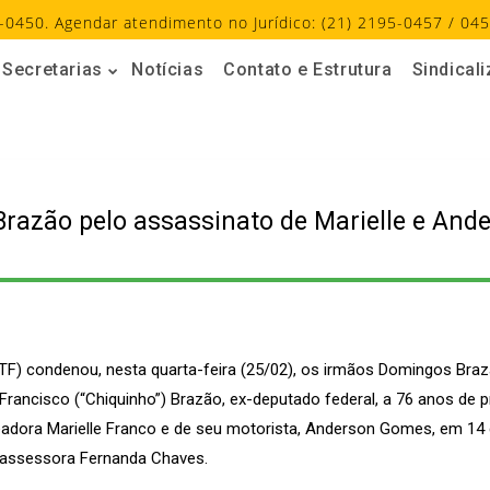
-0450. Agendar atendimento no Jurídico: (21) 2195-0457 / 045
Secretarias
Notícias
Contato e Estrutura
Sindical
azão pelo assassinato de Marielle e Ande
TF) condenou, nesta quarta-feira (25/02), os irmãos Domingos Braz
Francisco (“Chiquinho”) Brazão, ex-deputado federal, a 76 anos de p
eadora Marielle Franco e de seu motorista, Anderson Gomes, em 1
a assessora Fernanda Chaves.