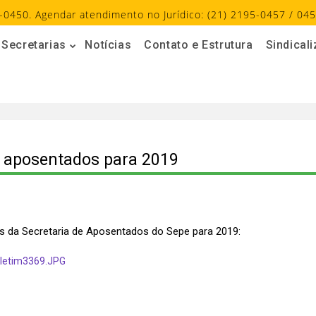
-0450. Agendar atendimento no Jurídico: (21) 2195-0457 / 045
Secretarias
Notícias
Contato e Estrutura
Sindical
s aposentados para 2019
des da Secretaria de Aposentados do Sepe para 2019:
oletim3369.JPG