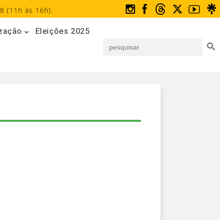
8 (11h às 16h).
ização
Eleições 2025
Search But
Search
for: