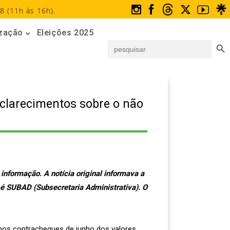
8 (11h às 16h).
ização
Eleições 2025
Search But
Search
for:
esclarecimentos sobre o não
informação. A notícia original informava a
 é SUBAD (Subsecretaria Administrativa). O
nos contracheques de junho dos valores