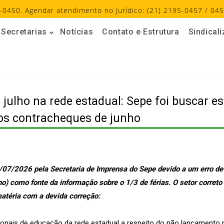
-0450. Agendar atendimento no Jurídico: (21) 2195-0457 / 045
Secretarias
Notícias
Contato e Estrutura
Sindical
e julho na rede estadual: Sepe foi buscar 
os contracheques de junho
/07/2026 pela Secretaria de Imprensa do Sepe devido a um erro de 
) como fonte da informação sobre o 1/3 de férias. O setor correto
atéria com a devida correção:
onais de educação da rede estadual a respeito do não lançamento 