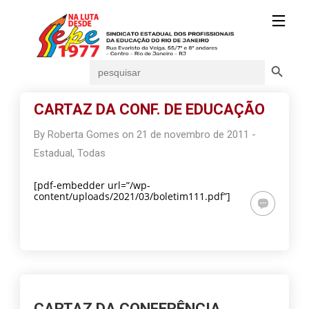
Search Button
Search
for:
CARTAZ DA CONF. DE EDUCAÇÃO
By
Roberta Gomes
on
21 de novembro de 2011
-
Estadual
,
Todas
[pdf-embedder url=”/wp-
content/uploads/2021/03/boletim111.pdf”]
CARTAZ DA CONFERÊNCIA