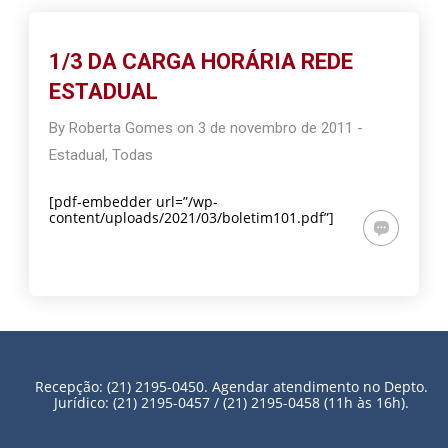
1/3 DA CARGA HORÁRIA REDE
ESTADUAL
By
Roberta Gomes
on
3 de novembro de 2011
-
Estadual
,
Todas
[pdf-embedder url=”/wp-
content/uploads/2021/03/boletim101.pdf”]
Recepção: (21) 2195-0450. Agendar atendimento no Depto.
Jurídico: (21) 2195-0457 / (21) 2195-0458 (11h às 16h).