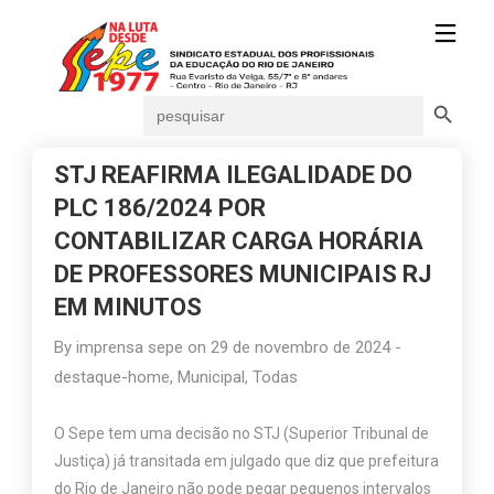
Search Button
Search
for:
STJ REAFIRMA ILEGALIDADE DO
PLC 186/2024 POR
CONTABILIZAR CARGA HORÁRIA
DE PROFESSORES MUNICIPAIS RJ
EM MINUTOS
By
imprensa sepe
on
29 de novembro de 2024
-
destaque-home
,
Municipal
,
Todas
O Sepe tem uma decisão no STJ (Superior Tribunal de
Justiça) já transitada em julgado que diz que prefeitura
do Rio de Janeiro não pode pegar pequenos intervalos