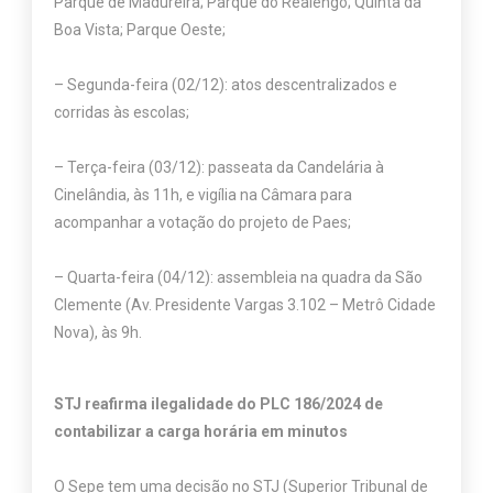
Parque de Madureira; Parque do Realengo; Quinta da
Boa Vista; Parque Oeste;
– Segunda-feira (02/12): atos descentralizados e
corridas às escolas;
– Terça-feira (03/12): passeata da Candelária à
Cinelândia, às 11h, e vigília na Câmara para
acompanhar a votação do projeto de Paes;
– Quarta-feira (04/12): assembleia na quadra da São
Clemente (Av. Presidente Vargas 3.102 – Metrô Cidade
Nova), às 9h.
STJ reafirma ilegalidade do PLC 186/2024 de
contabilizar a carga horária em minutos
O Sepe tem uma decisão no STJ (Superior Tribunal de