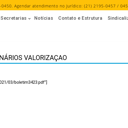
-0450. Agendar atendimento no Jurídico: (21) 2195-0457 / 045
Secretarias
Notícias
Contato e Estrutura
Sindical
NÁRIOS VALORIZAÇAO
021/03/boletim3423.pdf”]