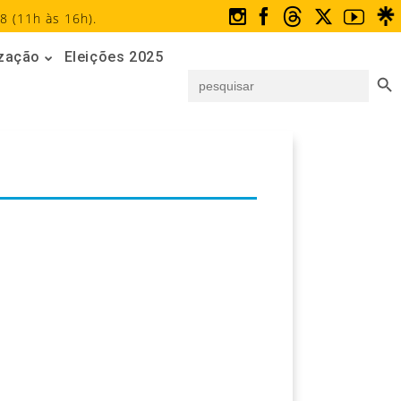
8 (11h às 16h).
ização
Eleições 2025
Search But
Search
for: