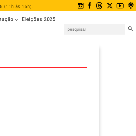
8 (11h às 16h).
ização
Eleições 2025
Search But
Search
for: