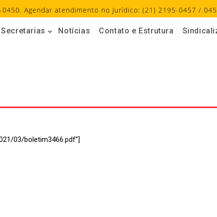
-0450. Agendar atendimento no Jurídico: (21) 2195-0457 / 045
Secretarias
Notícias
Contato e Estrutura
Sindical
021/03/boletim3466.pdf”]