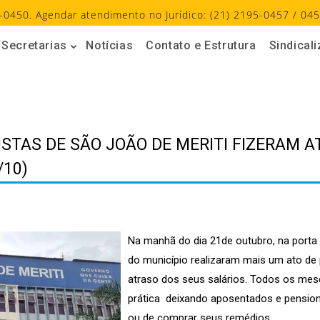
-0450. Agendar atendimento no Jurídico: (21) 2195-0457 / 045
Secretarias
Notícias
Contato e Estrutura
Sindical
STAS DE SÃO JOÃO DE MERITI FIZERAM 
/10)
Na manhã do dia 21de outubro, na porta 
do município realizaram mais um ato de 
atraso dos seus salários. Todos os mes
prática deixando aposentados e pensio
ou de comprar seus remédios.