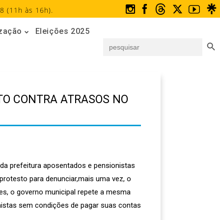
8 (11h às 16h).
ização
Eleições 2025
Search But
Search
for:
ATO CONTRA ATRASOS NO
da prefeitura aposentados e pensionistas
protesto para denunciar,mais uma vez, o
es, o governo municipal repete a mesma
nistas sem condições de pagar suas contas